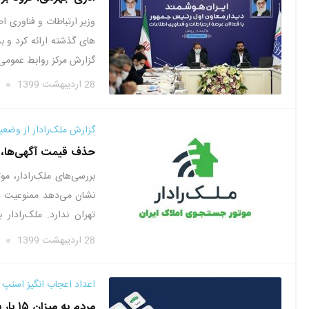
وزیر ارتباطات و فناوری ا
های گذشته ارائه کرد و به 
گزارش مرکز روابط عمومی 
28 اردیبهشت 1399
گزارش ملک‌رادار از وضعیت
حذف قیمت آگهی‌ها، ت
بررسی‌های ملک‌رادار، م
نشان می‌دهد ممنوعیت د
تهران ندارد. ملک‌رادا
گزارش‌های …
28 اردیبهشت 1399
اعداد اعجاب انگیز اسنپ در 
مردم به میزان ۱۵ بار سفر رفت و برگشت به خورشید در سال ۹۸ با اسنپ سفر کردند