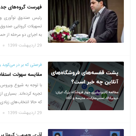
فهرست گروه‌های جدید
رئیس صندوق نوآوری و 
تسهیلات کرونایی صندوق خ
به اجرای دو مرحله از ح
29 اردیبهشت 1399
فرصتی که بر در می‌کوبد و 
مقایسه سهولت استفاده 
با توجه به شیوع ویروس کر
تجربه کرده‌اند. بسیاری ا
که حالا انتخاب‌های زیادی
29 اردیبهشت 1399
آذری جهرمی: کرونا بر ۷۲ درصد کسب و کارهای حوزه ICT اثر منفی داشته اس