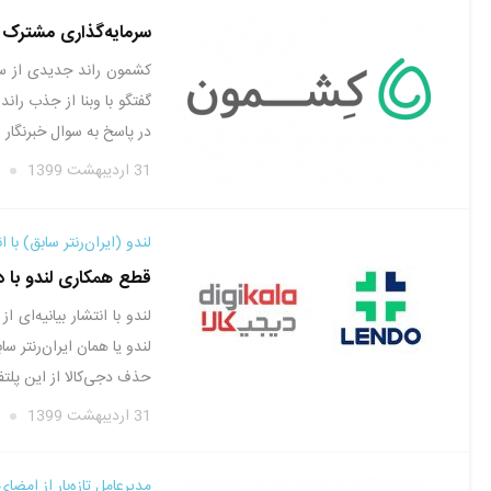
سرمایه‌گذاری مشترک 
کشمون راند جدیدی از سرم
گفتگو با وبنا از جذب ران
در پاسخ به سوال خبرنگار و
31 اردیبهشت 1399
لندو (ایران‌رنتر سابق) با ان
قطع همکاری لندو با دی
حذف دجی‌کالا از این پلتف
31 اردیبهشت 1399
مدیرعامل تازه‌بار از امضای