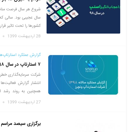
سال عجیبی بود. سالی که ف
کشورها را تحت تاثیر قرار 
28 اردیبهشت 1399
گزارش عملکرد استارتاپ‌ها پورت
۷ استارتاپ در سال ۹۸ به پورتفوی اسمارت‌آپ ونچرز اضافه شد
انتشار گزارش فعالیت‌ه
همچنین به روند رشد اس
اسمارت‌آپ …
27 اردیبهشت 1399
برگزاری سیصد مراسم احیا در اول