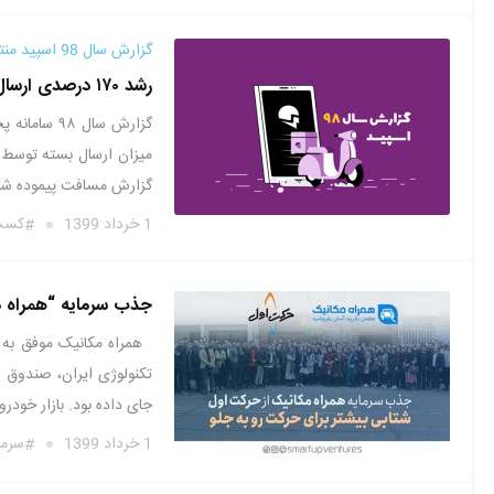
گزارش سال 98 اسپید منتشر شد؛
رشد ۱۷۰ درصدی ارسال بسته توسط اسپید در سال ۹۸
گزارش سال 
گزارش مسافت پیموده شده توس
1 خرداد 1399
کسب 
جذب سرمایه “همراه م
همراه مکانیک موفق به ج
تکنولوژی ایران، صندوق 
جای داده بود. بازار خودرو
1 خرداد 1399
سرما