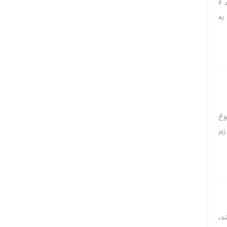
مراسم اولین شب احیا ماه مبارک رمضان با میزبانی بیش از ۱۲۳ هزار شرکت کننده مجازی در بازه زمانی حدود ۶
به
وغ
یر
د،