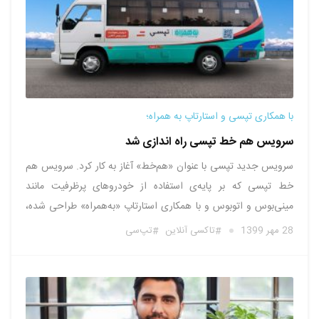
با همکاری تپسی و استارتاپ به همراه؛
سرویس هم‌ خط تپسی راه اندازی شد
سرویس جدید تپسی با عنوان «هم‌خط» آغاز به کار کرد. سرویس هم
خط تپسی که بر پایه‌ی استفاده از خودروهای پرظرفیت مانند
مینی‌بوس و اتوبوس و با همکاری استارتاپ «به‌همراه» طراحی شده،
با هزینه‌ی اقتصادی و راحتی کاربری، جایگزین مناسبی برای حمل و
28 مهر 1399
تاکسی آنلاین
تپ‌سی
نقل عمومی به شمار می‌رود. در کنار …