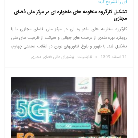
ای را تشریح کرد؛
تشکیل کارگروه منظومه­ های ماهواره ای در مرکز ملی فضای
مجازی
کارگروه منظومه­ های ماهواره ای در مرکز ملی فضای مجازی با با
رویکرد بهره مندی از فرصت­ های جهانی و صیانت از ظرفیت های ملی
تشکیل شد. با ظهور و بلوغ فناوری­های نوین در انقلاب صنعتی چهارم،
منظومه های ماهواره ­ای به عنوان نماد عصر چهارم فضا در صنعت
11 اسفند 1399
اینترنت
شورای عالی فضای مجازی
ماهواره …