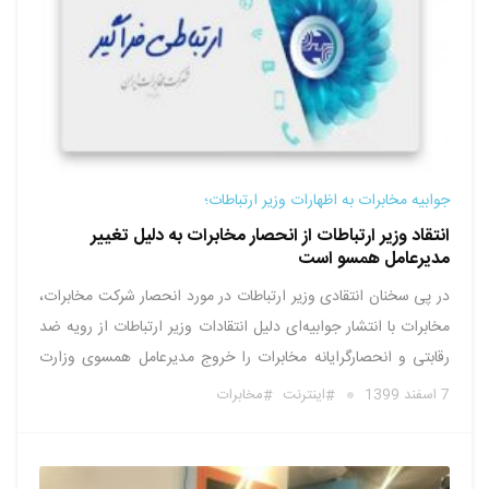
جوابیه مخابرات به اظهارات وزیر ارتباطات؛
انتقاد وزیر ارتباطات از انحصار مخابرات به دلیل تغییر
مدیرعامل همسو است
در پی سخنان انتقادی وزیر ارتباطات در مورد انحصار شرکت مخابرات،
مخابرات با انتشار جوابیه‌ای دلیل انتقادات وزیر ارتباطات از رویه ضد
رقابتی و انحصارگرایانه مخابرات را خروج مدیرعامل همسوی وزارت
ارتباطات از مجموعه مخابرات دانست. به گزارش وبنا متن این جوابیه
7 اسفند 1399
اینترنت
مخابرات
به شرح زیر است: گویا امید به اصلاح …