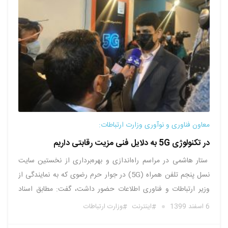
معاون فناوری و نوآوری وزارت ارتباطات:
در تکنولوژی 5G به دلایل فنی مزیت رقابتی داریم
ستار هاشمی در مراسم راه‌اندازی و بهره‌برداری از نخستین سایت
نسل پنجم تلفن همراه (5G) در جوار حرم رضوی که به نمایندگی از
وزیر ارتباطات و فناوری اطلاعات حضور داشت، گفت: مطابق اسناد
بالادستی و طرح کلان و معماری شبکه ملی اطلاعات مکلف به آن
6 اسفند 1399
اینترنت
وزارت ارتباطات
هستیم که ۱۰ درصد از …