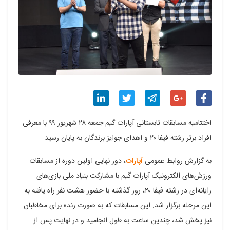
اشتراک
اشتراک
اشتراک
اشتراک
اشتراک
اختتامیه مسابقات تابستانی آپارات گیم جمعه ۲۸ شهریور ۹۹ با معرفی
گذاری
گذاری
گذاری
گذاری
گذاری
افراد برتر رشته فیفا ۲۰ و اهدای جوایز برندگان به پایان رسید.
در
در
در
در
در
به گزارش روابط عمومی
آپارات
، دور نهایی اولین دوره از مسابقات
فیسبوک
گوگل
تلگرام
توییتر
لینکدین
ورزش‌های الکترونیک آپارات گیم با مشارکت بنیاد ملی بازی‌های
رایانه‌ای در رشته فیفا ۲۰، روز گذشته با حضور هشت نفر راه یافته به
پلاس
این مرحله برگزار شد. این مسابقات که به صورت زنده برای مخاطبان
نیز پخش شد، چندین ساعت به طول انجامید و در نهایت پس از