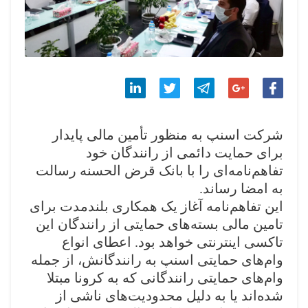
اشتراک
اشتراک
اشتراک
اشتراک
اشتراک
شرکت اسنپ به منظور تأمین مالی پایدار
گذاری
گذاری
گذاری
گذاری
گذاری
برای حمایت دائمی از رانندگان خود
در
در
در
در
در
تفاهم‌نامه‌ای را با بانک قرض الحسنه رسالت
فیسبوک
گوگل
تلگرام
توییتر
لینکدین
به امضا رساند
.
این تفاهم‌نامه آغاز یک همکاری بلندمدت برای
پلاس
تامین مالی بسته‌های حمایتی از رانندگان این
تاکسی اینترنتی خواهد بود. اعطای انواع
وام‌های حمایتی اسنپ به رانندگانش، از جمله
وام‌های حمایتی رانندگانی که به کرونا مبتلا
شده‌اند یا به دلیل محدودیت‌های ناشی از