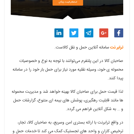
اشتراک
اشتراک
اشتراک
اشتراک
اشتراک
ترابر.نت
سامانه آنلاین حمل و نقل کالاست.
گذاری
گذاری
گذاری
گذاری
گذاری
صاحبان کالا در این پلتفرم می‌توانند با توجه به نوع و خصوصیات
در
در
در
در
در
محموله ی خود، وسیله نقلیه مورد نیاز برای حمل بار خود را در سامانه
فیسبوک
گوگل
تلگرام
توییتر
لینکدین
پیدا کنند.
پلاس
لذا قیمت حمل برای صاحبان کالا بهینه خواهد شد و مدیریت محموله
ها مانند قابلیت رهگیری، پوشش های بیمه ای متنوع، گزارشات حمل
و … به شکل آنلاین فراهم می گردد.
در واقع ترابرنت با ارائه بستری امن وسریع، به صاحبان کالا، تجار،
ترخیص کاران و واحد های لجستیک کمک می کند تا خدمات حمل و