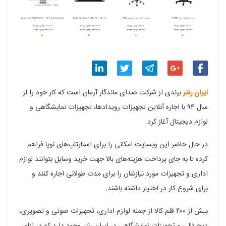
اشتراک
اشتراک
اشتراک
اشتراک
اشتراک
ایران رنتر
برندی از شرکت صدای ماندگار آرمان است که کار خود را از
گذاری
گذاری
گذاری
گذاری
گذاری
سال ۹۴ با اجاره آنلاین تجهیزات رویدادها، تجهیزات نمایشگاهی و
لوازم دیجیتال آغاز کرد.
در
در
در
در
در
فیسبوک
گوگل
تلگرام
توییتر
لینکدین
در حال حاضر این وبسایت امکانی را برای استارتاپ‌های نوپا فراهم
کرده تا به جای پرداخت هزینه‌های بالا جهت خرید وسایل بتوانند لوازم
پلاس
اداری و تجهیزات مورد نیازشان را برای مدت طولانی اجاره کنند و
برای شروع کار در اختیار داشته باشند.
بیش از ۴۰۰ قلم کالا از جمله لوازم اداری، تجهیزات صوتی و تصویری،
دیجیتالی و تجهیزات نمایشگاهی در ایران رنتر وجود دارد که در ازای