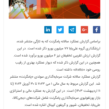
اشتراک
اشتراک
اشتراک
اشتراک
اشتراک
براساس گزارش عملکرد سالانه پامگرنت که به تازگی منتشر شده،
گذاری
گذاری
گذاری
گذاری
گذاری
ارزشگذاری گروه علی‌بابا ۷۷ میلیون یورو ذکر شده است. در این
گزارش ارزش تقریبی تخفیفان نیز ۶ میلیون یورو برآورد شده است.
در
در
در
در
در
همچنین در این گزارش ذکر شده که دیوار عملکرد بهتری از رقیب
فیسبوک
گوگل
تلگرام
توییتر
لینکدین
روسی خود «Avito» داشته است.
پلاس
گزارش عملکرد سالانه شرکت سرمایه‌گذاری سوئدی «پامگرنت» منتشر
شد. این گزارش مربوط به سال مالی ۱ می ۲۰۲۳ تا ۳۰ آوریل ۲۰۲۴ (تا
۱۱ اردیبهشت ۱۴۰۳) است. در این گزارش به عملکرد مالی و استراتژی
بازار پورتفولیوی سرمایه‌گذاری پامگرنت شامل شرکت‌های دیجی‌کالا،
علی‌بابا، تخفیفان، شپیور و گریفون کپیتال اشاره شده است.