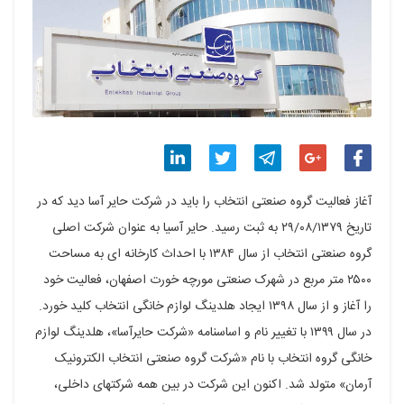
اشتراک
اشتراک
اشتراک
اشتراک
اشتراک
آغاز فعالیت گروه صنعتی انتخاب را باید در شرکت حایر آسا دید که در
گذاری
گذاری
گذاری
گذاری
گذاری
تاریخ ۲۹/۰۸/۱۳۷۹ به ثبت رسید. حایر آسیا به عنوان شرکت اصلی
گروه صنعتی انتخاب از سال ۱۳۸۴ با احداث کارخانه ای به مساحت
در
در
در
در
در
۲۵۰۰ متر مربع در شهرک صنعتی مورچه خورت اصفهان، فعالیت خود
فیسبوک
گوگل
تلگرام
توییتر
لینکدین
را آغاز و از سال ۱۳۹۸ ایجاد هلدینگ لوازم خانگی انتخاب کلید خورد.
پلاس
در سال ۱۳۹۹ با تغییر نام و اساسنامه «شرکت حایرآسا»، هلدینگ لوازم
خانگی گروه انتخاب با نام «شرکت گروه صنعتی انتخاب الکترونیک
آرمان» متولد شد. اکنون این شرکت در بین همه شرکت‏های داخلی،