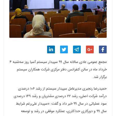
اشتراک
اشتراک
اشتراک
اشتراک
اشتراک
مجمع عمومی عادی سالانه سال ۹۹ سپیدار سیستم آسیا روز سه‌شنبه ۴
گذاری
گذاری
گذاری
گذاری
گذاری
خرداد ماه در سالن کنفرانس دفتر مرکزی شرکت همکاران سیستم
برگزار شد.
در
در
در
در
در
فیسبوک
گوگل
تلگرام
توییتر
لینکدین
حمیدرضا رنجبری مدیرعامل سپیدار سیستم از رشد ۱۰۶ درصدی
درآمد شرکت اصلی، رشد ۲۲ درصدی مشتریان و رشد ۱۴۹ درصدی
پلاس
سود عملیاتی در سال ۹۹ خبر داد و گفت: «سپیدار علی‌رغم شرایط
سال ۹۹ و دورکاری حداکثری، عملکرد موفقی در رشد و توسعه