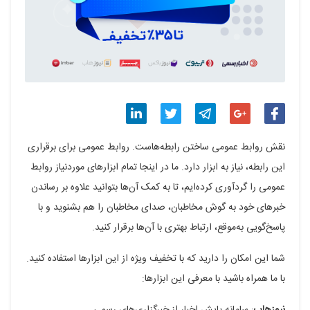
اشتراک
اشتراک
اشتراک
اشتراک
اشتراک
نقش روابط عمومی ساختن رابطه‌هاست. روابط عمومی برای برقراری
گذاری
گذاری
گذاری
گذاری
گذاری
این رابطه، نیاز به ابزار دارد. ما در اینجا تمام ابزارهای موردنیاز روابط
عمومی را گردآوری کرده‌ایم، تا به کمک آن‌ها بتوانید علاوه بر رساندن
در
در
در
در
در
خبرهای خود به گوش مخاطبان، صدای مخاطبان را هم بشنوید و با
فیسبوک
گوگل
تلگرام
توییتر
لینکدین
پاسخ‌گویی به‌موقع، ارتباط بهتری با آن‌ها برقرار کنید.
پلاس
شما این امکان را دارید که با تخفیف ویژه از این ابزارها استفاده کنید.
با ما همراه باشید با معرفی این ابزارها: