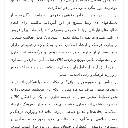
اخذ مجوز قانونی دایرشده و می‌شود ـ مصوب۱۳۷۲ـ و سایر قوانین
موضوعه مورد پیگرد قانونی قرار خواهندگرفت.
بر این اساس، همه اشخاص حقیقی و حقوقی از جمله دارندگان مجوز از
دستگاههای ذی ربط مندرج در این آیین‌نامه مکلفند برای انجام
فعالیت‌های تبلیغاتی، روابط عمومی و معرفی کالا یا خدمات برای فروش
(از قبیل مشاوره، تهیه و انتشار محتوای تبلیغاتی)، مجوز فعالیت تبلیغاتی
از وزارت فرهنگ و ارشاد اسلامی اخذ یا به کانون‌های تبلیغاتی دارای
مجوز معتبر از آن وزارتخانه مراجعه کنند و همچنین هرگونه فعالیت تجاری
در زمینه تولید، تکثیر، توزیع و عرضه کالای شامل آثار دیداری و شنیداری
به هر طریق از قبیل حامل‌های دیجیتال یا شبکه داده منوط به اخذ مجوز
از وزارت فرهنگ و ارشاد اسلامی است.
بر اساس این مصوبه، وزارت بازرگانی مکلف است با همکاری اتحادیه‌ها
و مجامع صنفی ظرف سه ماه پس از ابلاغ این آیین‌نامه، صنوفی را که
وفق ضوابط صنفی مجاز به عرضه تجاری هر یک از اشکال کالا و
محصولات شامل آثار دیداری و شنیداری هستند به وزارت فرهنگ و ارشاد
اسلامی، اتحادیه‌ها و مجامع صنفی مربوط اعلام کند و وزارت فرهنگ و
ارشاد اسلامی نیز مکلف است؛ تقاضای صدور مجوز فعالیت تجاری در
زمینه‌های یادشده را فقط از واحدهای صنفی دارنده جواز کسب صنوف