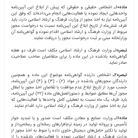
ماده۱۰ـ
اشخاص حقیقی و حقوقی که پیش از ابلاغ این آیین‌نامه
واحدهایی ایجاد نموده یا فعالیت‌هایی انجام می‌داده‌اند که وفق این
آیین‌نامه نیاز به اخذ مجوز از وزارت فرهنگ و ارشاد اسلامی دارد، باید
ظرف شش‌ماه از تاریخ ابلاغ این آیین‌نامه نسبت به درخواست مجوز
مربوط از وزارت فرهنگ و ارشاد اسلامی اقدام نموده و گواهی‌نامه آن
وزارتخانه مبنی بر ثبت درخواست مجوز را دریافت نمایند.
تبصره۱ـ
وزارت فرهنگ و ارشاد اسلامی مکلف است ظرف دو هفته
گواهی‌نامه یادشده در این ماده را برای متقاضیان صاحب صلاحیت
صادر نماید.
تبصره۲ـ
اشخاص دارنده گواهی‌نامه موضوع این ماده و همچنین
دارندگان مجوزهای یادشده در مواد (۲) ، (۳) و (۴) این آیین‌نامه،
حسب مورد از تاریخ ابلاغ عدم موافقت با تقاضای اخذ مجوز یا ابطال
مجوز آن‌ها مطابق ضوابط و دستورالعمل‌های ماده (۲۲) این آیین‌نامه،
باید ظرف یک ماه نسبت به تعطیلی کامل واحدها یا فعالیت‌هایی که
نیاز به اخذ مجوز از وزارت فرهنگ و ارشاد اسلامی دارد اقدام نمایند.
ماده۱۱ـ
وزارت صنایع و معادن مکلف است صدور و یا تمدید جواز
تأسیس و پروانه تولید در زمینه نرم‌افزارهای رسانه‌ای و رسانه‌پرداز و
تولید یا تکثیر حامل‌های دیجیتال حاوی داده را منوط به اخذ مجوز از
وزارت فرهنگ و ارشاد اسلامی نموده یا فعالیت‌های یادشده را از