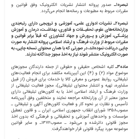
تبصره۱ـ
صدور پروانه انتشار نشریات الکترونیک وفق قوانین و
مقررات مربوط به مطبوعات و رسانه‌ها انجام می‌گردد.
تبصره۲ـ نشریات ادواری علمی، آموزشی و ترویجی دارای رتبه‌بندی
وزارتخانه‌های علوم، تحقیـقات و فناوری، بهداشـت، درمان و آموزش
پزشـکی، آموزش و پـرورش و جهاد کشاورزی که قبلاً برابر قوانین و
مقررات مربوط از وزارت فرهنگ و ارشاد اسلامی پروانه انتشار به صورت
چاپی دریافت نموده‌اند، در صورتی که با همان محتوای نسخه چاپی، به
صورت الکترونیک منتشر شوند نیاز به اخذ مجوز جداگانه ندارند.
ماده۳ـ
کلیه اشخاص حقیقی و حقوقی از جمله دارندگان مجوزهای
موضوع مواد (۲) و (۴) این آیین‌نامه مکلفند برای انجام فعالیت‌های
تبلیغاتی، روابط عمومی و معرفی کالا یا خدمات برای فروش (از قبیل
مشاوره، تهیه و انتشار محتوای تبلیغاتی)، مجوز فعالیت تبلیغاتی از
وزارت فرهنگ و ارشاد اسلامی اخذ یا به کانون‌های تبلیغاتی دارای
مجوز معتبر از آن وزارتخانه مراجعه نمایند و متخلفین وفق آیین‌نامه
تأسیس و نظارت بر نحوه کار و فعالیت کانون‌های آگهی و تبلیغاتی ـ
مصوب۱۳۵۸ شورای انقلاب جمهوری اسلامی ایران ـ و قانون تعطیل
مؤسسات و واحدهای آموزشی و تحقیقاتی و فرهنگی که بدون اخذ
مجوز قانونی دائرشده و می‌شود ـ مصوب۱۳۷۲ـ و سایر قوانین
موضوعه مورد پیگرد قانونی قرار خواهندگرفت.