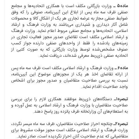
ماده۵ ـ
وزارت بازرگانی مکلف است با همکاری اتحادیه‌ها و مجامع
صنفی ظرف سه ماه پس از ابلاغ این آیین‌نامه، صنوفی را که وفق
ضوابط صنفی مجاز به عرضه تجاری هر یک از اشکال کالا و محصولات
شامل آثار دیداری و شنیداری می‌باشند به وزارت فرهنگ و ارشاد
اسلامی، اتحادیه‌ها و مجامع صنفی مربوط اعلام نماید. وزارت فرهنگ
و ارشاد اسلامی مکلف است تقاضای صدور مجوز فعالیت تجاری در
زمینه‌های یادشده را فقط از واحدهای صنفی دارنده جواز کسب
صنوف مشخص‌شده توسط وزارت بازرگانی که به صورت کتبی از
اتحادیه صنفی ذی‌ربط معرفی شده‌اند، دریافت نماید.
ماده۶ ـ
وزارت فرهنگ و ارشاد اسلامی مکلف است ظرف سه ماه پس
از ارائه تقاضای اخذ هر یک از مجوزهای موضوع این آیین‌نامه،
نسبت به بررسی صلاحیت متقاضیان و صدور مجوز برای اشخاص
واجد صلاحیت اقدام نماید.
تبصره۱ـ
دستگاه‌های ذی‌ربط موظفند همکاری لازم را برای بررسی
صلاحیت متقاضیان با وزارت فرهنگ و ارشاد اسلامی به عمل آورده و
به استعلام‌های آن وزارتخانه ظرف پانزده روز پاسخ دهند.
تبصره۲ـ
چنانچه احراز صلاحیت متقاضیان، ظرف سه ماه میسر نگردد،
وزارت فرهنگ و ارشاد اسلامی مکلف است مجوز موقت مشروط برای
متقاضیانی که عدم صلاحیت آنان احراز نگردیده است، صادر نماید.