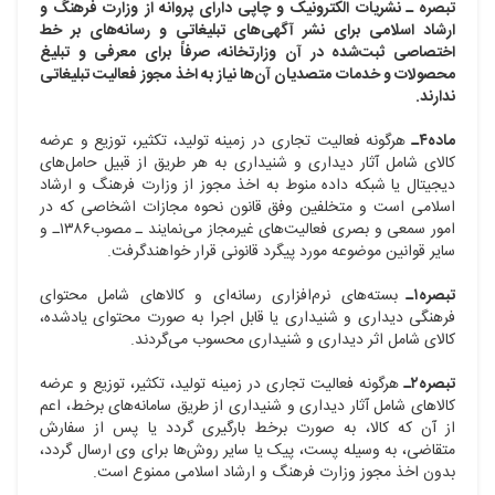
تبصره ـ نشریات الکترونیک و چاپی دارای پروانه از وزارت فرهنگ و
ارشاد اسلامی برای نشر آگهی‌های تبلیغاتی و رسانه‌های بر خط
اختصاصی ثبت‌شده در آن وزارتخانه‌، صرفاً برای معرفی و تبلیغ
محصولات و خدمات متصدیان آن‌ها نیاز به اخذ مجوز فعالیت تبلیغاتی
ندارند.
ماده۴ـ
هرگونه فعالیت تجاری در زمینه تولید، تکثیر، توزیع و عرضه
کالای شامل آثار دیداری و شنیداری به هر طریق از قبیل حامل‌های
دیجیتال یا شبکه داده منوط به اخذ مجوز از وزارت فرهنگ و ارشاد
اسلامی است و متخلفین وفق قانون نحوه مجازات اشخاصی که در
امور سمعی و بصری فعالیت‌های غیرمجاز می‌نمایند ـ مصوب۱۳۸۶ـ و
سایر قوانین موضوعه مورد پیگرد قانونی قرار خواهندگرفت.
تبصره۱ـ
بسته‌های نرم‌افزاری رسانه‌ای و کالاهای شامل محتوای
فرهنگی دیداری و شنیداری یا قابل اجرا به صورت محتوای یادشده،
کالای شامل اثر دیداری و
شنیداری محسوب می‌گردند.
تبصره۲ـ
هرگونه فعالیت تجاری در زمینه تولید، تکثیر، توزیع و عرضه
کالاهای شامل آثار دیداری و شنیداری از طریق سامانه‌های برخط، اعم
از آن که کالا، به صورت برخط بارگیری گردد یا پس از سفارش
متقاضی، به وسیله پست، پیک یا سایر روش‌ها برای وی ارسال گردد،
بدون اخذ مجوز وزارت فرهنگ و ارشاد اسلامی ممنوع است.