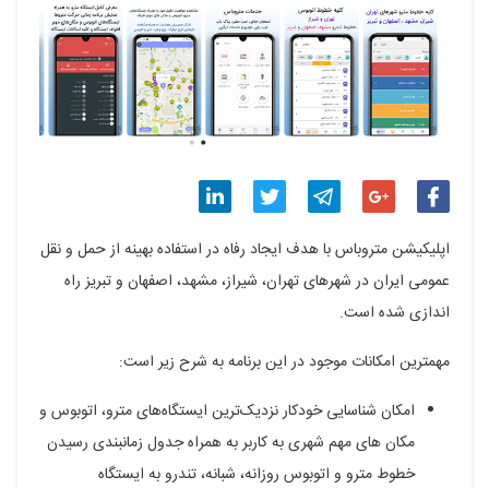
اشتراک
اشتراک
اشتراک
اشتراک
اشتراک
اپلیکیشن متروباس با هدف ایجاد رفاه در استفاده بهینه از حمل و نقل
گذاری
گذاری
گذاری
گذاری
گذاری
عمومی ایران در شهرهای تهران، شیراز، مشهد، اصفهان و تبریز راه
اندازی شده است.
در
در
در
در
در
فیسبوک
گوگل
تلگرام
توییتر
لینکدین
مهمترین امکانات موجود در این برنامه به شرح زیر است:
پلاس
امکان شناسایی خودکار نزدیک‌ترین ایستگاه‌های مترو، اتوبوس و
مکان های مهم شهری به کاربر به همراه جدول زمانبندی رسیدن
خطوط مترو و اتوبوس روزانه، شبانه، تندرو به ایستگاه