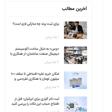
آخرین مطالب
برای ثبت برند چه مدارکی لازم است؟
۱ ماه پیش
«وس» به دنبال ساخت اکوسیستم
دیجیتال صنعت ساختمان؛ از همکاری با
فین‌تک‌ها تا ایده راه‌اندازی پارک
۲ ماه پیش
فناوری
امکان خرید نقره اقساطی تا سقف ۱۰۰
میلیون تومان با همکاری نقره‌سی و
دیجی‌پی
۲ ماه پیش
ثبت نام آلپاری برای ایرانیان؛ قبل از
افتتاح حساب این نکات را بررسی کنید