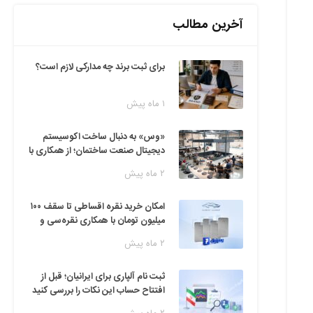
آخرین مطالب
برای ثبت برند چه مدارکی لازم است؟
۱ ماه پیش
«وس» به دنبال ساخت اکوسیستم
دیجیتال صنعت ساختمان؛ از همکاری با
فین‌تک‌ها تا ایده راه‌اندازی پارک
۲ ماه پیش
فناوری
امکان خرید نقره اقساطی تا سقف ۱۰۰
میلیون تومان با همکاری نقره‌سی و
دیجی‌پی
۲ ماه پیش
ثبت نام آلپاری برای ایرانیان؛ قبل از
افتتاح حساب این نکات را بررسی کنید