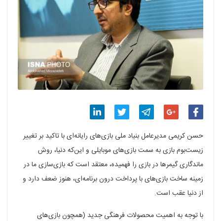
اشتراک
اشتراک
اشتراک
اشتراک
اشتراک
حسن کریمی مدیرعامل بنیاد ملی بازی‌های رایانه‌ای با تاکید بر تغییر
گذاری
گذاری
گذاری
گذاری
گذاری
زیست‌بوم بازی به سمت بازی‌های موبایلی و این‌که دنیا، روش
ماندگاری گیمرها در بازی را فهمیده، معتقد است که بازی‌سازی ما در
در
در
در
در
در
زمینه ساخت بازی‌های با پرداخت درون برنامه‌ای، هنوز ضعف دارد و
فیسبوک
گوگل
تلگرام
توییتر
لینکدین
از دنیا عقب است.
پلاس
با توجه به اهمیت محصولات فرهنگی جدید (همچون بازی‌های