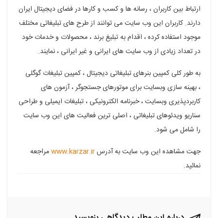
ارتباط بین کاربران ، رسانه ها و کسب و کارها در فضای دیجیتال ایران
فیسبوک
گوگل
تلگرام
توییتر
لینکدین
دارند. کاربران این وب سایت می توانند از طرح های تبلیغاتی مختلف
پلاس
موجود استفاده کرده ، اقدام به تبلیغ برند ، محصولات و خدمات خود
در تعداد زیادی از وب سایت های ایرانی و غیر ایرانی ، نمایند.
به طور کلی
کمپین بنرهای تبلیغاتی دیجیتال ،
کمپین تبلیغات گوگلی
،
بهینه سازی وبسایت برای موتورهای جستجوگر ،
آزمون های
کاربردپذیری وبسایت ،
خبرنامه الکترونیکی ،
تبلیغات ایمیلی و
طراحی
سناریو ویدئوهای تبلیغاتی ، اصلی ترین فعالیت های این وب سایت
را شامل می شود.
جهت مشاهده این وب سایت به آدرس
www.karzar.ir
مراجعه
نمائید.
درباره این مطلب دیدگاهی بنویسید...