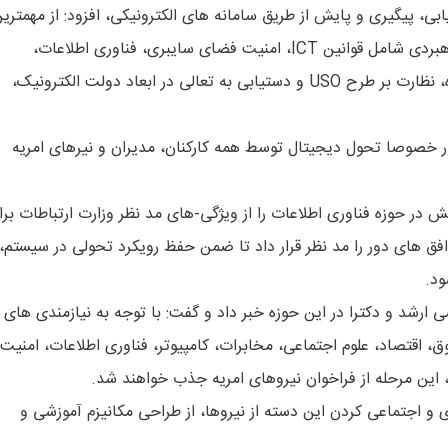
بی، پیگیری و پایش از طریق سامانه های الکترونیکی، افزود: از مهمتری
رئوس برنامه های جذب این سرمایه های انسانی سرفصل های راهبردی شامل قوانین ICT، امنیت فضای سایبری، فناوری اطلاعات،
سیستم یکپارچه نظارت، استارتاپ ها، کارتابل دولت، دولت همراه، نظارت بر طرح USO و دستیابی به تعالی در ابعاد دولت الکترونیک،
ر خصوصا تحول دیجیتال توسط همه کارکنان، مدیران و نیرهای امریه
ش در حوزه فناوری اطلاعات را از ویژگی-های مد نظر وزارت ارتباطات برا
 افق های دور را مد نظر قرار داد تا ضمن حفظ رویکرد تحولی در سیستم، 
ود.
رشد و دکترا در این حوزه خبر داد و گفت: با توجه به نیازمندی های
 اقتصاد، علوم اجتماعی، مخابرات، کامپیوتر، فناوری اطلاعات، امنیت
 این مرحله از فراخوان نیروهای امریه جذب خواهند شد.
زی و اجتماعی کردن این دسته از نیروها، از طراحی مکانیزم آموزشی و