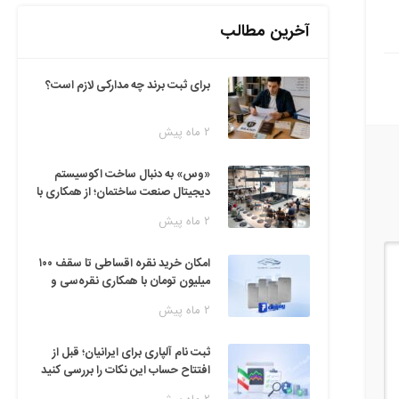
آخرین مطالب
برای ثبت برند چه مدارکی لازم است؟
۲ ماه پیش
«وس» به دنبال ساخت اکوسیستم
دیجیتال صنعت ساختمان؛ از همکاری با
فین‌تک‌ها تا ایده راه‌اندازی پارک
۲ ماه پیش
فناوری
امکان خرید نقره اقساطی تا سقف ۱۰۰
میلیون تومان با همکاری نقره‌سی و
دیجی‌پی
۲ ماه پیش
ثبت نام آلپاری برای ایرانیان؛ قبل از
افتتاح حساب این نکات را بررسی کنید