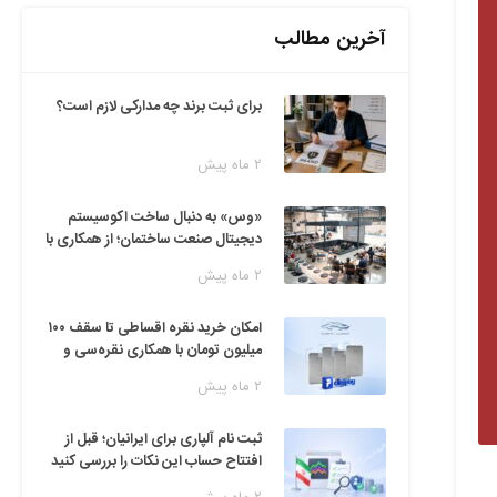
آخرین مطالب
برای ثبت برند چه مدارکی لازم است؟
۲ ماه پیش
«وس» به دنبال ساخت اکوسیستم
دیجیتال صنعت ساختمان؛ از همکاری با
فین‌تک‌ها تا ایده راه‌اندازی پارک
۲ ماه پیش
فناوری
امکان خرید نقره اقساطی تا سقف ۱۰۰
میلیون تومان با همکاری نقره‌سی و
دیجی‌پی
۲ ماه پیش
ثبت نام آلپاری برای ایرانیان؛ قبل از
افتتاح حساب این نکات را بررسی کنید