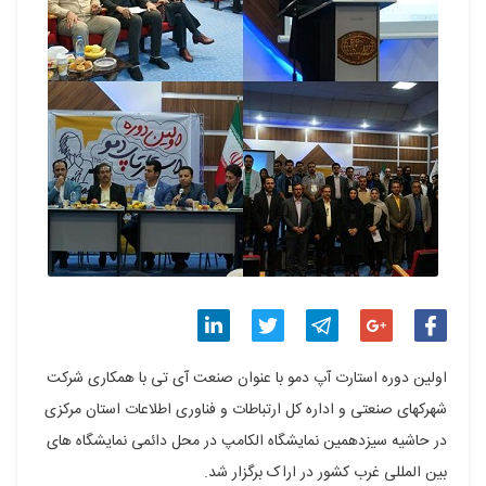
اشتراک
اشتراک
اشتراک
اشتراک
اشتراک
اولین دوره استارت آپ دمو با عنوان صنعت آی تی با همکاری شرکت
گذاری
گذاری
گذاری
گذاری
گذاری
شهرکهای صنعتی و اداره کل ارتباطات و فناوری اطلاعات استان مرکزی
در حاشیه سیزدهمین نمایشگاه الکامپ در محل دائمی نمایشگاه های
در
در
در
در
در
بین المللی غرب کشور در اراک برگزار شد.
فیسبوک
گوگل
تلگرام
توییتر
لینکدین