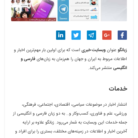
اشتراک
اشتراک
اشتراک
اشتراک
اشتراک
زبانگو
عنوان
وبسایت خبری
است که برای اولین بار مهم‌ترین اخبار و
گذاری
گذاری
گذاری
گذاری
گذاری
اطلاعات مربوط به ایران و جهان را هم‌زمان به زبان‌های
فارسی و
انگلیسی
منتشر می‌کند.
در
در
در
در
در
فیسبوک
گوگل
تلگرام
توییتر
لینکدین
خدمات
پلاس
اننشار اخبار در موضوعات سیاسی، اقتصادی، اجتماعی، فرهنگی،
ورزشی، علم و فناوری، کسب‌وکار و… به دو زبان فارسی و انگلیسی از
جمله خدمات این وبسایت به شمار می‌رود. زبانگو علاوه بر ارایه
آخرین اخبار و اطلاعات در زمینه‌های مختلف، بستری را برای افراد و