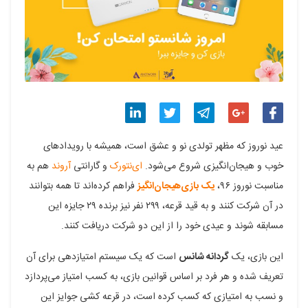
اشتراک
اشتراک
اشتراک
اشتراک
اشتراک
عید نوروز که مظهر تولدی نو و عشق است، همیشه با رویدادهای
گذاری
گذاری
گذاری
گذاری
گذاری
خوب و هیجان‌انگیزی شروع می‌شود.
ای‌نتورک
و گارانتی
آروند
هم به
مناسبت نوروز ۹۶،
یک بازی‌هیجان‌انگیز
فراهم کرده‌اند تا همه بتوانند
در
در
در
در
در
در آن شرکت کنند و به قید قرعه، ۲۹۹ نفر نیز برنده ۲۹ جایزه این
فیسبوک
گوگل
تلگرام
توییتر
لینکدین
مسابقه شوند و عیدی خود را از این دو شرکت دریافت کنند.
پلاس
این بازی، یک
گردانه شانس
است که یک سیستم امتیازدهی برای آن
تعریف شده و هر فرد بر اساس قوانین بازی، به کسب امتیاز می‌پردازد
و نسب به امتیازی که کسب کرده است، در قرعه کشی جوایز این