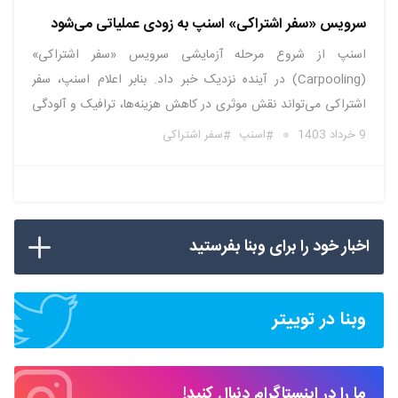
سرویس «سفر اشتراکی» اسنپ به زودی عملیاتی می‌شود
اسنپ از شروع مرحله‌ آزمایشی سرویس «سفر اشتراکی»
(Carpooling) در آینده‌ نزدیک خبر داد. بنابر اعلام اسنپ، سفر
اشتراکی می‌تواند نقش موثری در کاهش هزینه‌ها، ترافیک و آلودگی
هوا ایفا کند. محمد خلج، مدیرعامل اسنپ در این خصوص گفت:
9 خرداد 1403
اسنپ
سفر اشتراکی
«بررسی ظرفیت‌های این سرویس چند سالی است که در دستور کار …
اخبار خود را برای وبنا بفرستید
وبنا در توییتر
ما را در اینستاگرام دنبال کنید!