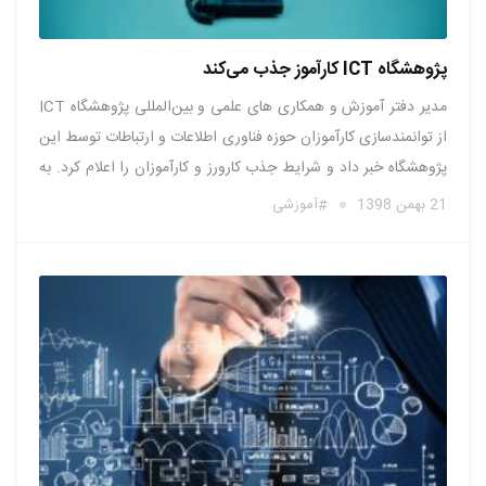
پژوهشگاه ICT کارآموز جذب می‌کند
مدیر دفتر آموزش و همکاری های علمی و بین‌المللی پژوهشگاه ICT
از توانمندسازی کارآموزان حوزه فناوری اطلاعات و ارتباطات توسط این
پژوهشگاه خبر داد و شرایط جذب کارورز و کارآموزان را اعلام کرد. به
گزارش وبنا به نقل از پژوهشگاه ارتباطات و فناوری اطلاعات، مریم
21 بهمن 1398
آموزشی
طایفه محمودی گفت: پژوهشگاه ICT …