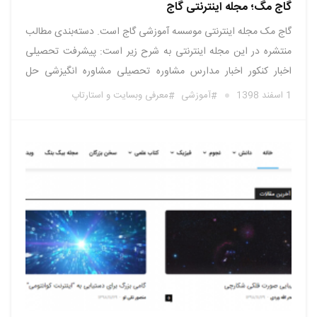
گاج مگ؛ مجله اینترنتی گاج
گاج مک مجله اینترنتی موسسه آموزشی گاج است. دسته‌بندی مطالب
منتشره در این مجله اینترنتی به شرح زیر است: پیشرفت تحصیلی
اخبار کنکور اخبار مدارس مشاوره تحصیلی مشاوره انگیزشی حل
سوالات کنکور روش مطالعه مصاحبه با نفرات برتر گاج مارکت پلاس
1 اسفند 1398
آموزشی
معرفی وبسایت و استارتاپ
اخبار گاج راهنمای خرید از گاج مارکت کتاب عمومی …