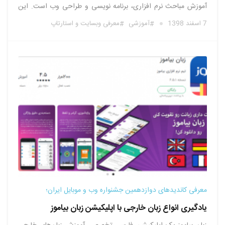
آموزش مباحث نرم افزاری، برنامه نویسی و طراحی وب است. این
وب‌سایت سعی می کند در این حوزه محتوای آموزش‌ی را با زبان
7 اسفند 1398
آموزشی
معرفی وبسایت و استارتاپ
ساده و شیوا برای فارسی زبانان سراسر …
معرفی کاندیدهای دوازدهمین جشنواره وب و موبایل ایران؛
یادگیری انواع زبان خارجی با اپلیکیشن زبان بیاموز