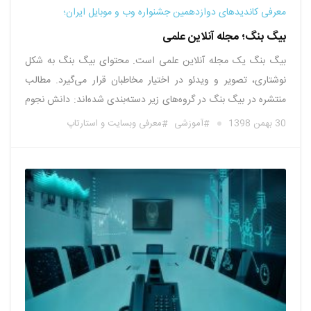
معرفی کاندیدهای دوازدهمین جشنواره وب و موبایل ایران؛
بیگ بنگ؛ مجله آنلاین علمی
بیگ بنگ یک مجله آنلاین علمی است. محتوای بیگ بنگ به شکل
نوشتاری، تصویر و ویدئو در اختیار مخاطبان قرار می‌گیرد. مطالب
منتشره در بیگ بنگ در گروه‌های زیر دسته‌بندی شده‌اند: دانش نجوم
فیزیک کتاب علمی سخن بزرگان مجله بیگ بنگ ویدئو همچنین
30 بهمن 1398
آموزشی
معرفی وبسایت و استارتاپ
کاربران با ورود به فروشگاه اینترنتی بیگ …