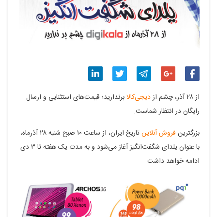
اشتراک
اشتراک
اشتراک
اشتراک
اشتراک
از ۲۸ آذر، چشم از
دیجی‌کالا
برندارید؛ قیمت‌های استثنایی و ارسال
گذاری
گذاری
گذاری
گذاری
گذاری
رایگان در انتظار شماست.
در
در
در
در
در
بزرگترین
فروش آنلاین
تاریخ ایران، از ساعت ۱۰ صبح شنبه ۲۸ آذرماه،
فیسبوک
گوگل
تلگرام
توییتر
لینکدین
با عنوان یلدای شگفت‌انگیز آغاز می‌شود و به مدت یک هفته تا ۳ دی
ادامه خواهد داشت.
پلاس