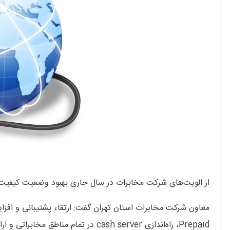
از الویت‌های شرکت مخابرات در سال جاری بهبود وضعیت کیفیت و
Prepaid، راه‌اندازی cash server در تمام مناطق مخابراتی و ارائه قرارداد SLA‌ به مشترکان امسال در دستور کار است.