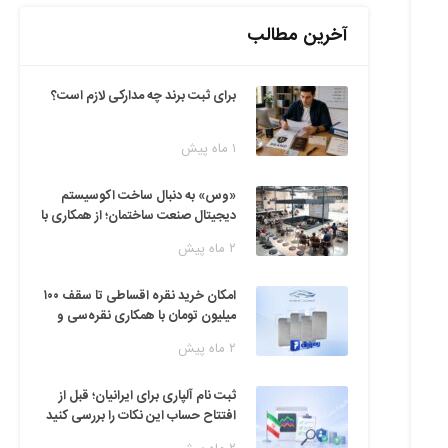
آخرین مطالب
برای ثبت برند چه مدارکی لازم است؟
۱ ماه پیش
«وس» به دنبال ساخت اکوسیستم
دیجیتال صنعت ساختمان؛ از همکاری با
فین‌تک‌ها تا ایده راه‌اندازی پارک
۲ ماه پیش
فناوری
امکان خرید نقره اقساطی تا سقف ۱۰۰
میلیون تومان با همکاری نقره‌سی و
دیجی‌پی
۲ ماه پیش
ثبت نام آلپاری برای ایرانیان؛ قبل از
افتتاح حساب این نکات را بررسی کنید