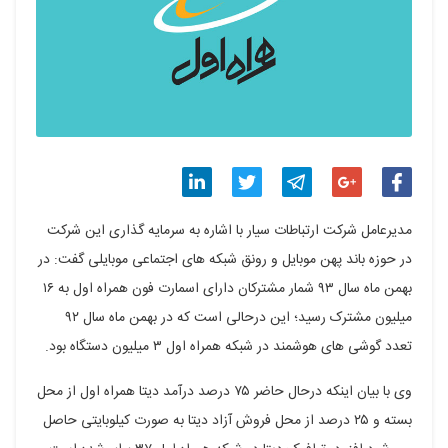
اشتراک
اشتراک
اشتراک
اشتراک
اشتراک
مدیرعامل شرکت ارتباطات سیار با اشاره به سرمایه گذاری این شرکت
گذاری
گذاری
گذاری
گذاری
گذاری
در حوزه باند پهن موبایل و رونق شبکه های اجتماعی موبایلی گفت: در
بهمن ماه سال ۹۳ شمار مشترکان دارای اسمارت فون همراه اول به ۱۶
در
در
در
در
در
میلیون مشترک رسید؛ این درحالی است که در بهمن ماه سال ۹۲
فیسبوک
گوگل
تلگرام
توییتر
لینکدین
تعدد گوشی های هوشمند در شبکه همراه اول ۳ میلیون دستگاه بود.
پلاس
وی با بیان اینکه درحال حاضر ۷۵ درصد درآمد دیتا همراه اول از محل
بسته و ۲۵ درصد از محل فروش آزاد دیتا به صورت کیلوبایتی حاصل