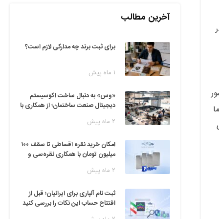
آخرین مطالب
ر
برای ثبت برند چه مدارکی لازم است؟
۱ ماه پیش
ور
«وس» به دنبال ساخت اکوسیستم
دیجیتال صنعت ساختمان؛ از همکاری با
ا
فین‌تک‌ها تا ایده راه‌اندازی پارک
۲ ماه پیش
فناوری
امکان خرید نقره اقساطی تا سقف ۱۰۰
میلیون تومان با همکاری نقره‌سی و
دیجی‌پی
۲ ماه پیش
ثبت نام آلپاری برای ایرانیان؛ قبل از
افتتاح حساب این نکات را بررسی کنید