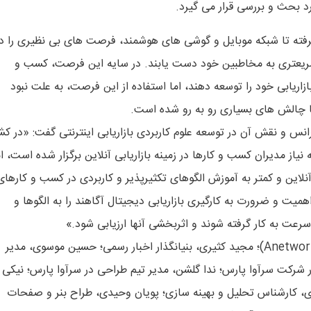
رد بحث و بررسی قرار می گیرد.
ت گرفته تا شبکه موبایل و گوشی های هوشمند، فرصت های بی نظیری را د
 و سریعتری به مخاطبین خود دست یابند. در سایه این فرصت، کسب و
ازاریابی خود را توسعه دهند، اما استفاده از این فرصت، به علت نبود
 با چالش های بسیاری رو به رو شده است.
رانس و نقش آن در توسعه علوم کاربردی بازاریابی اینترنتی گفت: «در کش
یاز مدیران کسب و کارها در زمینه بازاریابی آنلاین برگزار شده است، ام
آنلاین و کمتر به آموزش الگوهای تکثیرپذیر و کاربردی در کسب و کارهای
اهمیت و ضرورت به کارگیری بازاریابی دیجیتال آگاهند را به الگوها و
ه سرعت به کار گرفته شوند و اثربخشی آنها ارزیابی شود.»
در این کنفرانس علاوه بر شایان شلیله، بنیانگذار شبکه تبلیغات (Anetwork)؛ مجید کثیری، بنیانگذار اخبار رسمی؛ حسین موسوی، مدیر
 شرکت سرآوا پارس؛ ندا گلشن، مدیر تیم طراحی در سرآوا پارس؛ نیکی
ی، کارشناس تحلیل و بهینه سازی؛ پویان وحیدی، طراح بنر و صفحات