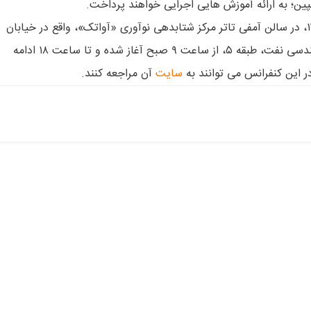
پین؛ به ارائه آموزش هایی اجرایی خواهند پرداخت.
اولین کنفرانس بازاریابی دیجیتال، روز سه شنبه ۱۲ اسفندماه ۱۳۹۳، در سالن آمفی تاتر مرکز شتابدهی نوآوری «آواتک»، واقع در خیابان
امیرآباد شمالی، پردیس دانشکده فنی دانشگاه تهران، انستیتو مهندسی نفت، طبقه ۵، از ساعت ۹ صبح آغاز شده و تا ساعت ۱۸ ادامه
ر این کنفرانس می توانند به
سایت
آن مراجعه کنند.