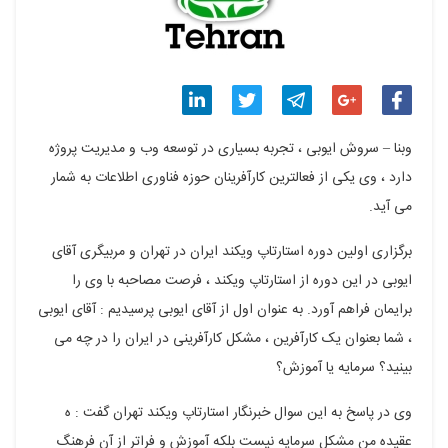
اشتراک
اشتراک
اشتراک
اشتراک
اشتراک
وبنا – سروش ایوبی ، تجربه بسیاری در توسعه وب و مدیریت پروژه
گذاری
گذاری
گذاری
گذاری
گذاری
دارد ، وی یکی از فعالترین کارآفرینان حوزه فناوری اطلاعات به شمار
می آید.
در
در
در
در
در
فیسبوک
گوگل
تلگرام
توییتر
لینکدین
برگزاری اولین دوره استارتاپ ویکند ایران در تهران و مربیگری آقای
ایوبی در این دوره از استارتاپ ویکند ، فرصت مصاحبه با وی را
پلاس
برایمان فراهم آورد. به عنوان اول از آقای ایوبی پرسیدیم : آقای ایوبی
، شما بعنوان یک کارآفرین ، مشکل کارآفرینی در ایران را در چه می
بینید؟ سرمایه یا آموزش؟
وی در پاسخ به این سوال خبرنگار استارتاپ ویکند تهران گفت : ه
عقیده من مشکل سرمایه نیست بلکه آموزش و فراتر از آن فرهنگ