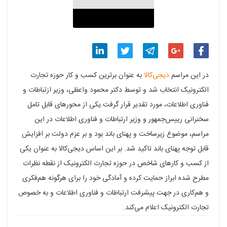
اشتراک
اشتراک
اشتراک
اشتراک
اشتراک
در این مراسم
دیجی‌کالا
به عنوان برترین کسب و کار حوزه تجارت
گذاری
گذاری
گذاری
گذاری
گذاری
الکترونیک انتخاب شد و توسط دکتر محمود واعظی، وزیر ازتباطات و
فناوری اطلاعات، مورد تقدیر قرار گرفت.یکی از محورهای قابل تامل
در
در
در
در
در
سخنرانی رییس‌جمهور و وزیر ارتباطات و فناوری اطلاعات در این
فیسبوک
گوگل
تلگرام
توییتر
لینکدین
مراسم، موضوع زیرساخت و پهنای باند بود و بر عزم دولت بر افزایش
پلاس
قابل توجه پهنای باند تاکید شد. بر این اساس دیجی‌کالا به عنوان یکی
از کسب و کارهای شاخص در حوزه تجارت الکترونیک از نقطه نظرات
مطرح شده ابراز حمایت کرده و آمادگی خود را برای هرگونه هم‌فکری
و هم‌کاری در جهت پیشرفت ارتباطات و فناوری اطلاعات و به خصوص
تجارت الکترونیک اعلام می‌کند.