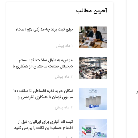
آخرین مطالب
برای ثبت برند چه مدارکی لازم است؟
۱ ماه پیش
«وس» به دنبال ساخت اکوسیستم
دیجیتال صنعت ساختمان؛ از همکاری با
فین‌تک‌ها تا ایده راه‌اندازی پارک
۲ ماه پیش
فناوری
امکان خرید نقره اقساطی تا سقف ۱۰۰
میلیون تومان با همکاری نقره‌سی و
دیجی‌پی
۲ ماه پیش
ثبت نام آلپاری برای ایرانیان؛ قبل از
افتتاح حساب این نکات را بررسی کنید