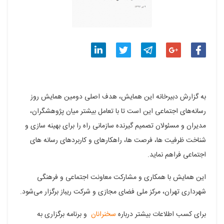
اشتراک
اشتراک
اشتراک
اشتراک
اشتراک
گذاری
گذاری
گذاری
گذاری
گذاری
به گزارش دبیرخانه این همایش، هدف اصلی دومین همایش روز
در
در
در
در
در
رسانه‌های اجتماعی این است تا با تعامل بیشتر میان پژوهشگران،
فیسبوک
گوگل
تلگرام
توییتر
لینکدین
مدیران و مسئولان تصمیم گیرنده سازمانی راه را برای بهینه سازی و
شناخت ظرفیت ها، فرصت ها، راهکارهای و کاربردهای رسانه های
پلاس
اجتماعی فراهم نماید.
این همایش با همکاری و مشارکت معاونت اجتماعی و فرهنگی
شهرداری تهران، مرکز ملی فضای مجازی و شرکت ریباز برگزار می‌شود.
برای کسب اطلاعات بیشتر درباره
سخنرانان
و برنامه برگزاری به