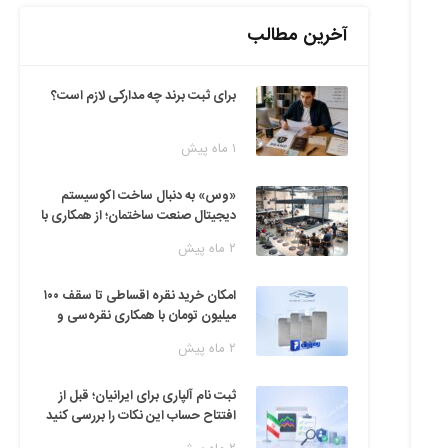
آخرین مطالب
برای ثبت برند چه مدارکی لازم است؟
۱ ماه پیش
«وس» به دنبال ساخت اکوسیستم
دیجیتال صنعت ساختمان؛ از همکاری با
فین‌تک‌ها تا ایده راه‌اندازی پارک
۲ ماه پیش
فناوری
امکان خرید نقره اقساطی تا سقف ۱۰۰
میلیون تومان با همکاری نقره‌سی و
دیجی‌پی
۲ ماه پیش
ثبت نام آلپاری برای ایرانیان؛ قبل از
افتتاح حساب این نکات را بررسی کنید