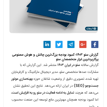
اشتراک
اشتراک
اشتراک
اشتراک
اشتراک
گزارش سئو ۱۴۰۳؛ کمبود بودجه بزرگ‌ترین چالش و هوش مصنوعی
پرکاربردترین ابزار متخصصان سئو
گذاری
گذاری
گذاری
گذاری
گذاری
گزارش سالانه
سئو در ایران ۱۴۰۳
منتشر شد. این گزارش که با
در
در
در
در
در
مشارکت صدها متخصص سئو، مدیر دیجیتال مارکتینگ و کارفرمایان
تهیه شده، تصویری دقیق از وضعیت شاغلان حوزه
بهینه‌سازی موتور
فیسبوک
گوگل
تلگرام
توییتر
لینکدین
جست‌وجو (SEO)
در ایران ارائه می‌دهد. نتایج این تحقیق نشان
پلاس
می‌دهد که هرچند
تمایل به ادامه فعالیت در سئو رو به افزایش است
،
اما کمبود بودجه همچنان مهم‌ترین مانع توسعه این صنعت محسوب
می‌شود.