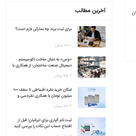
آخرین مطالب
ن
برای ثبت برند چه مدارکی لازم است؟
۱ ماه پیش
«وس» به دنبال ساخت اکوسیستم
دیجیتال صنعت ساختمان؛ از همکاری با
فین‌تک‌ها تا ایده راه‌اندازی پارک
۲ ماه پیش
فناوری
امکان خرید نقره اقساطی تا سقف ۱۰۰
میلیون تومان با همکاری نقره‌سی و
دیجی‌پی
۲ ماه پیش
ثبت نام آلپاری برای ایرانیان؛ قبل از
افتتاح حساب این نکات را بررسی کنید