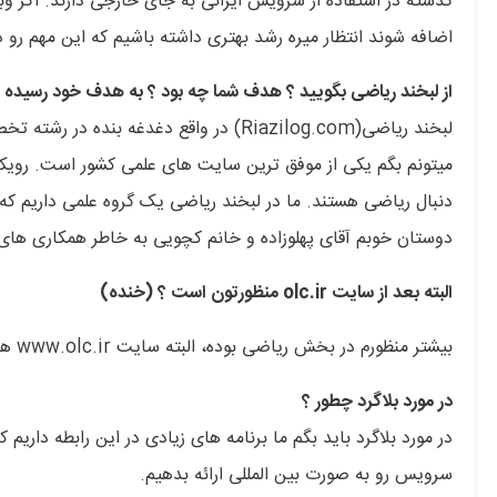
گذشته در استفاده از سرویس ایرانی به جای خارجی دارند. اگر و
اضافه شوند انتظار میره رشد بهتری داشته باشیم که این مهم رو در
از لبخند ریاضی بگویید ؟ هدف شما چه بود ؟ به هدف خود رسیده ا
لبخند ریاضی(Riazilog.com) در واقع دغدغ
میتونم بگم یکی از موفق ترین سایت های علمی کشور است. رویکرد 
دنبال ریاضی هستند. ما در لبخند ریاضی یک گروه علمی داریم که د
دوستان خوبم آقای پهلوزاده و خانم کچویی به خاطر همکاری های
البته بعد از سایت olc.ir منظورتون است ؟ (خنده)
بیشتر منظورم در بخش ریاضی بوده،‌ البته سایت www.olc.ir هم بسیار عالیه و در حوزه کاری خودش بی نظیره.
در مورد بلاگرد چطور ؟
در مورد بلاگرد باید بگم ما برنامه های زیادی در این رابطه داریم 
سرویس رو به صورت بین المللی ارائه بدهیم.