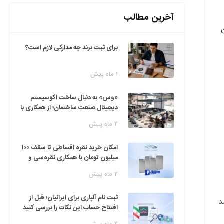
آخرین مطالب
ساکن
برای ثبت برند چه مدارکی لازم است؟
۱ ماه پیش
«وس» به دنبال ساخت اکوسیستم
دیجیتال صنعت ساختمان؛ از همکاری با
فین‌تک‌ها تا ایده راه‌اندازی پارک
۲ ماه پیش
فناوری
امکان خرید نقره اقساطی تا سقف ۱۰۰
میلیون تومان با همکاری نقره‌سی و
دیجی‌پی
۲ ماه پیش
ثبت نام آلپاری برای ایرانیان؛ قبل از
د
افتتاح حساب این نکات را بررسی کنید