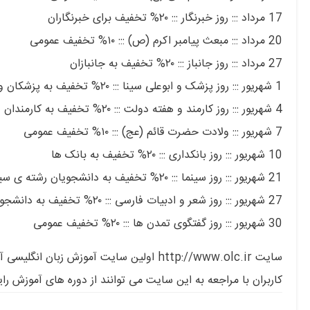
17 مرداد ::: روز خبرنگار ::: ۲۰% تخفیف برای خبرنگاران
20 مرداد ::: مبعث پیامبر اکرم (ص) ::: ۱۰% تخفیف عمومی
27 مرداد ::: روز جانباز ::: ۲۰% تخفیف به جانبازان
1 شهریور ::: روز پزشک و ابوعلی سینا ::: ۲۰% تخفیف به پزشکان و دانشجویان پزشکی
4 شهریور ::: روز کارمند و هفته دولت ::: ۲۰% تخفیف به کارمندان دولت
7 شهریور ::: ولادت حضرت قائم (عج) ::: ۱۰% تخفیف عمومی
10 شهریور ::: روز بانکداری ::: ۲۰% تخفیف به بانک ها
21 شهریور ::: روز سینما ::: ۲۰% تخفیف به دانشجویان رشته ی سینما
27 شهریور ::: روز شعر و ادبیات فارسی ::: ۲۰% تخفیف به دانشجویان رشته های مرتبط با ادبیات فارسی
30 شهریور ::: روز گفتگوی تمدن ها ::: ۲۰% تخفیف عمومی
سایت http://www.olc.ir اولین سایت آموزش زبان انگلیسی آنلاین در ایران می باشد که از سال ۱۳۸۰ فعالیت خود را شروع کرده است.
کاربران با مراجعه به این سایت می توانند از دوره های آموزش رایگان زبان انگلیسی