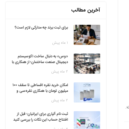
آخرین مطالب
برای ثبت برند چه مدارکی لازم است؟
۱ ماه پیش
«وس» به دنبال ساخت اکوسیستم
دیجیتال صنعت ساختمان؛ از همکاری با
فین‌تک‌ها تا ایده راه‌اندازی پارک
۲ ماه پیش
فناوری
امکان خرید نقره اقساطی تا سقف ۱۰۰
میلیون تومان با همکاری نقره‌سی و
دیجی‌پی
۲ ماه پیش
ثبت نام آلپاری برای ایرانیان؛ قبل از
افتتاح حساب این نکات را بررسی کنید