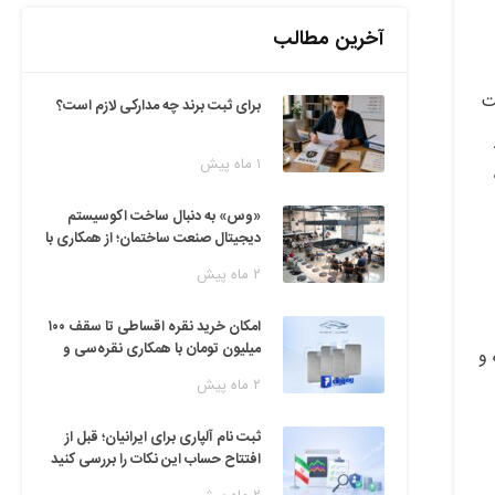
آخرین مطالب
ایت
برای ثبت برند چه مدارکی لازم است؟
۱ ماه پیش
«وس» به دنبال ساخت اکوسیستم
دیجیتال صنعت ساختمان؛ از همکاری با
فین‌تک‌ها تا ایده راه‌اندازی پارک
۲ ماه پیش
فناوری
امکان خرید نقره اقساطی تا سقف ۱۰۰
میلیون تومان با همکاری نقره‌سی و
 و
دیجی‌پی
۲ ماه پیش
ثبت نام آلپاری برای ایرانیان؛ قبل از
افتتاح حساب این نکات را بررسی کنید