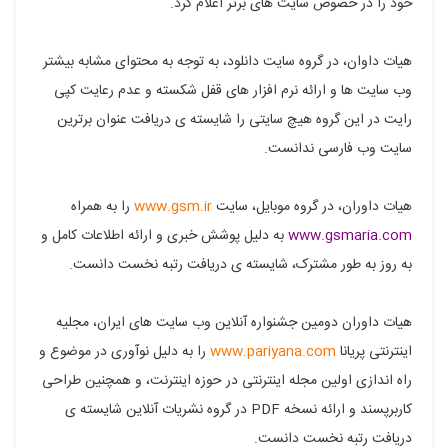
خود را در خصوص سایت های برتر اعلام کرد.
در
در
در
در
در
فیسبوک
گوگل
تلگرام
توییتر
لینکدین
هیات داوان، در گروه سایت دانلود، به توجه به محتوای مشابه بیشتر
وب سایت ها و ارائه نرم افزار های قفل شکسته و عدم رعایت کپی
پلاس
رایت در این گروه هیچ سایتی را شایسته ی دریافت عنوان برترین
سایت وب فارسی ندانست.
هیات داوران، در گروه موبایل، سایت
www.gsm.ir
را به همراه
www.gsmaria.com
به دلیل پوشش خبری و ارائه اطلاعات کامل و
به روز به طور مشترک، شایسته ی دریافت رتبه نخست دانست.
هیات داوران دومین جشنواره آنلاین وب سایت های ایران، مجلیه
اینترنتی پریانا
www.pariyana.com
را به دلیل نوآوری در موضوع و
راه اندازی اولین مجله اینترنتی در حوزه اینترنت، و همچنین طراحی
کاربرپسند و ارائه نسخه PDF در گروه نشریات آنلاین شایسته ی
دریافت رتبه نخست دانست.