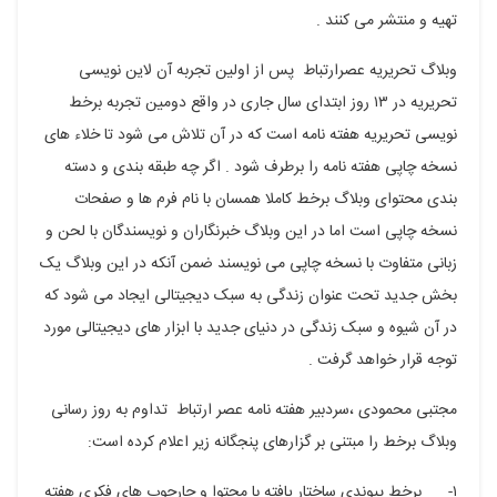
تهیه و منتشر می کنند .
فیسبوک
گوگل
تلگرام
توییتر
لینکدین
وبلاگ تحریریه عصرارتباط پس از اولین تجربه آن لاین نویسی
پلاس
تحریریه در ۱۳ روز ابتدای سال جاری در واقع دومین تجربه برخط
نویسی تحریریه هفته نامه است که در آن تلاش می شود تا خلاء های
نسخه چاپی هفته نامه را برطرف شود . اگر چه طبقه بندی و دسته
بندی محتوای وبلاگ برخط کاملا همسان با نام فرم ها و صفحات
نسخه چاپی است اما در این وبلاگ خبرنگاران و نویسندگان با لحن و
زبانی متفاوت با نسخه چاپی می نویسند ضمن آنکه در این وبلاگ یک
بخش جدید تحت عنوان زندگی به سبک دیجیتالی ایجاد می شود که
در آن شیوه و سبک زندگی در دنیای جدید با ابزار های دیجیتالی مورد
توجه قرار خواهد گرفت .
مجتبی محمودی ،سردبیر هفته نامه عصر ارتباط تداوم به روز رسانی
وبلاگ برخط را مبتنی بر گزارهای پنجگانه زیر اعلام کرده است:
۱- برخط پیوندی ساختار یافته با محتوا و چارچوب های فکری هفته