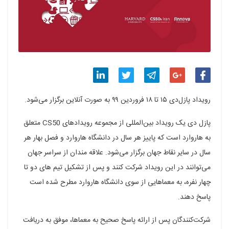
اشتراک
اشتراک
اشتراک
اشتراک
اشتراک
رویداد پازل‌دی ۱۵ تا ۱۸ فروردین ۹۹ به صورت آنلاین برگزار می‌شود.
گذاری
گذاری
گذاری
گذاری
گذاری
پازل دی یک رویداد بین‌المللی از مجموعه رویدادهای CS50 متعلق
در
در
در
در
در
به هاروارد است که پاییز هر سال در دانشگاه هاروارد و فصل بهار هر
فیسبوک
گوگل
تلگرام
توییتر
لینکدین
سال در سایر نقاط جهان برگزار می‌شود. علاقه مندان از سراسر جهان
می‌توانند در این رویداد شرکت کنند و پس از تشکیل تیم های دو تا
پلاس
چهار نفره، به معماهایی از سوی دانشگاه هاروارد مطرح شده است
پاسخ دهند.
شرکت‌کنندگان پس از ارائه پاسخ صحیح به معماها، موفق به دریافت