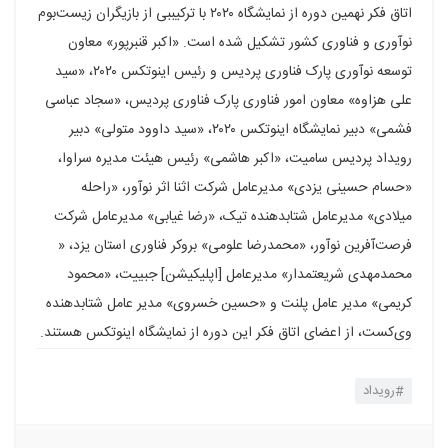
اتاق فکر نهمین دوره از نمایشگاه ۲۰۲۰ با ترکیببی از بازیگران زیست‌بوم
نوآوری و فناوری کشور تشکیل شده است. «اکبر قنبرپور» معاون
توسعه نوآوری پارک فناوری پردیس و رئیس اینوتکس ۲۰۲۰، «سید
علی هزاوه» معاون امور فناوری پارک فناوری پردیس، «سجاد عباسی
فشمی» دبیر نمایشگاه اینوتکس ۲۰۲۰، «سید داوود متولی» دبیر
رویداد پردیس سامیت، «اکبر هاشمی» رئیس هیئت مدیره سراوا،
«حسام حسینی یزدی» مدیرعامل شرکت اثنا اثر نوآور، «راحله
میلادی» مدیرعامل شتابدهنده تیک، «رضا غیابی» مدیرعامل شرکت
فرصت‌آفرین نوآور، «محمدرضا علومی» بروکر فناوری استان یزد، «
محمدمهدی شریعتمدار» مدیرعامل [اپلیکیشن] جبییت، «محمود
کریمی» مدیر عامل پلنت و «حسین خسروی» مدیر عامل شتابدهنده
وی‌کست، از اعضای اتاق فکر این دوره از نمایشگاه اینوتکس هستند.
رویداد