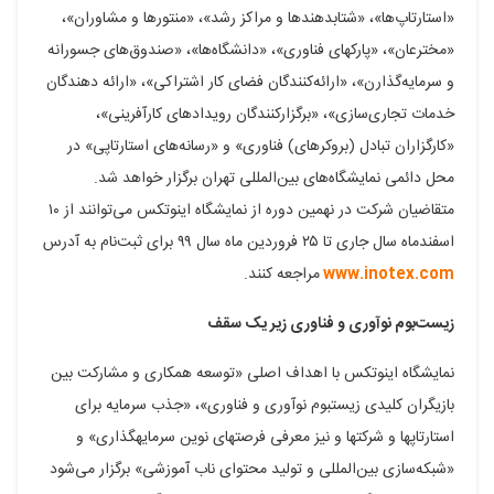
«استارتاپ‌ها»، «شتابدهند‌ها و مراکز رشد»، «منتورها و مشاوران»،
«مخترعان»، «پارک‎های فناوری»، «دانشگاه‌ها»، «صندوق‌های جسورانه
و سرمایه‌گذارن»، «ارائه‌کنندگان فضای کار اشتراکی»، «ارائه دهندگان
خدمات تجاری‌سازی»، «برگزارکنندگان رویدادهای کارآفرینی»،
«کارگزاران تبادل (بروکرهای) فناوری» و «رسانه‌های استارتاپی» در
محل دائمی نمایشگاه‌های بین‌المللی تهران برگزار خواهد شد.
متقاضیان شرکت در نهمین دوره از نمایشگاه اینوتکس می‌توانند از ۱۰
اسفندماه سال جاری تا ۲۵ فروردین ماه سال ۹۹ برای ثبت‌نام به آدرس
www.inotex.com
مراجعه کنند.
زیست‌بوم نوآوری و فناوری زیر یک سقف
نمایشگاه اینوتکس با اهداف اصلی «توسعه همکاری و مشارکت بین
بازیگران کلیدی زیست­بوم نوآوری و فناوری»، «جذب سرمایه برای
استارتاپ­ها و شرکت­ها و نیز معرفی فرصت­های نوین سرمایه­گذاری» و
«شبکه‌سازی بین‌المللی و تولید محتوای ناب آموزشی» برگزار می‌شود