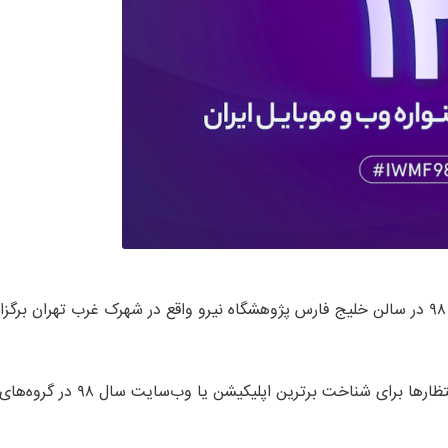
اختتامیه دوازدهمین جشنواره وب و موبایل ایران، ۲۴ و ۲۵ بهمن ۹۸ در سالن خلیج فارس پژوهشگاه نیرو واقع در شهرک غرب تهران برگزا
در این رویداد دو روزه علاوه بر سخنرانی‌ها و پنل‌های گوناگون، انتظارها برای شناخت برترین اپلیکیشن یا وب‌سایت سال ۹۸ در گروه‌ها