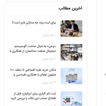
آخرین مطالب
برای ثبت برند چه مدارکی لازم است؟
۱ ماه پیش
«وس» به دنبال ساخت اکوسیستم
دیجیتال صنعت ساختمان؛ از همکاری با
فین‌تک‌ها تا ایده راه‌اندازی پارک
۲ ماه پیش
فناوری
امکان خرید نقره اقساطی تا سقف ۱۰۰
ر
میلیون تومان با همکاری نقره‌سی و
دیجی‌پی
۲ ماه پیش
ی
ثبت نام آلپاری برای ایرانیان؛ قبل از
افتتاح حساب این نکات را بررسی کنید