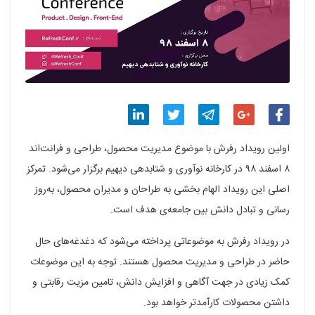
اشتراک
اشتراک
اشتراک
اشتراک
اشتراک
اولین رویداد رفرش با موضوع مدیریت محصول، طراحی و فرانت‌اند
گذاری
گذاری
گذاری
گذاری
گذاری
۸ اسفند ۹۸ در کارخانه نوآوری و شتابدهی دیهیم برگزار می‌شود. تمرکز
اصلی این رویداد الهام بخشی به طراحان و مدیران محصول، به‌روز
در
در
در
در
در
رسانی و تبادل دانش بین جامعه‌ی هدف است.
فیسبوک
گوگل
تلگرام
توییتر
لینکدین
در رویداد رفرش به موضوعاتی پرداخته می‌شود که دغدغه‌های حال
پلاس
حاضر در طراحی و مدیریت محصول هستند. توجه به این موضوعات
کمک زیادی در جهت آگاهی و افزایش دانش، تامین مزیت رقابتی و
داشتن محصولات کارآمدتر خواهد بود.