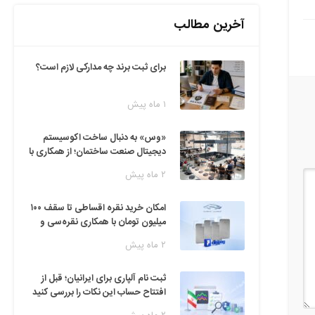
آخرین مطالب
برای ثبت برند چه مدارکی لازم است؟
۱ ماه پیش
«وس» به دنبال ساخت اکوسیستم
دیجیتال صنعت ساختمان؛ از همکاری با
فین‌تک‌ها تا ایده راه‌اندازی پارک
۲ ماه پیش
فناوری
امکان خرید نقره اقساطی تا سقف ۱۰۰
میلیون تومان با همکاری نقره‌سی و
دیجی‌پی
۲ ماه پیش
ثبت نام آلپاری برای ایرانیان؛ قبل از
افتتاح حساب این نکات را بررسی کنید