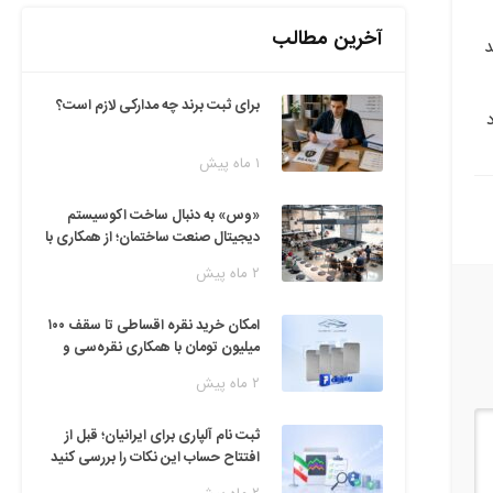
آخرین مطالب
د
برای ثبت برند چه مدارکی لازم است؟
د
۱ ماه پیش
«وس» به دنبال ساخت اکوسیستم
دیجیتال صنعت ساختمان؛ از همکاری با
فین‌تک‌ها تا ایده راه‌اندازی پارک
۲ ماه پیش
فناوری
امکان خرید نقره اقساطی تا سقف ۱۰۰
میلیون تومان با همکاری نقره‌سی و
دیجی‌پی
۲ ماه پیش
ثبت نام آلپاری برای ایرانیان؛ قبل از
افتتاح حساب این نکات را بررسی کنید