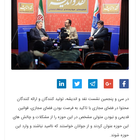
اشتراک
اشتراک
اشتراک
اشتراک
اشتراک
در سی و پنجمین نشست نقد و اندیشه، تولید کنندگان و ارائه کنندگان
گذاری
گذاری
گذاری
گذاری
گذاری
محتوا در فضای مجازی با تاکید به فرصت بودن فضای مجازی، قوانین
در
در
در
در
در
قدیمی و نبودن متولی مشخص در این حوزه را از مشکلات و چالش های
این حوزه عنوان کردند و از جوانان خواستند که ناامید نباشند و وارد این
فیسبوک
گوگل
تلگرام
توییتر
لینکدین
حوزه شوند.