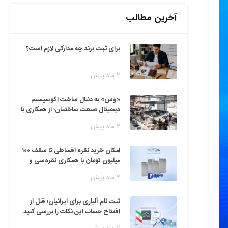
آخرین مطالب
برای ثبت برند چه مدارکی لازم است؟
۲ ماه پیش
«وس» به دنبال ساخت اکوسیستم
دیجیتال صنعت ساختمان؛ از همکاری با
فین‌تک‌ها تا ایده راه‌اندازی پارک
۲ ماه پیش
فناوری
امکان خرید نقره اقساطی تا سقف ۱۰۰
میلیون تومان با همکاری نقره‌سی و
دیجی‌پی
۲ ماه پیش
ثبت نام آلپاری برای ایرانیان؛ قبل از
افتتاح حساب این نکات را بررسی کنید