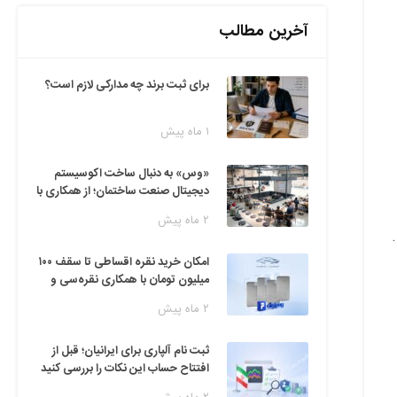
آخرین مطالب
برای ثبت برند چه مدارکی لازم است؟
۱ ماه پیش
«وس» به دنبال ساخت اکوسیستم
دیجیتال صنعت ساختمان؛ از همکاری با
فین‌تک‌ها تا ایده راه‌اندازی پارک
۲ ماه پیش
فناوری
امکان خرید نقره اقساطی تا سقف ۱۰۰
میلیون تومان با همکاری نقره‌سی و
دیجی‌پی
۲ ماه پیش
ثبت نام آلپاری برای ایرانیان؛ قبل از
افتتاح حساب این نکات را بررسی کنید